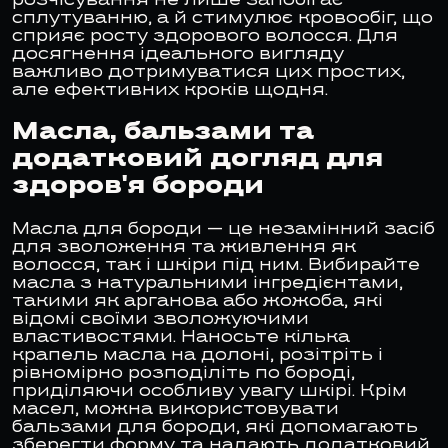
розчісування не лише запобігає
сплутуванню, а й стимулює кровообіг, що
сприяє росту здорового волосся. Для
досягнення ідеального вигляду
важливо дотримуватися цих простих,
але ефективних кроків щодня.
Масла, бальзами та
додатковий догляд для
здоров'я бороди
Масла для бороди — це незамінний засіб
для зволоження та живлення як
волосся, так і шкіри під ним. Вибирайте
масла з натуральними інгредієнтами,
такими як арганова або жожоба, які
відомі своїми зволожуючими
властивостями. Наносьте кілька
крапель масла на долоні, розітріть і
рівномірно розподіліть по бороді,
приділяючи особливу увагу шкірі. Крім
масел, можна використовувати
бальзами для бороди, які допомагають
зберегти форму та надають додатковий