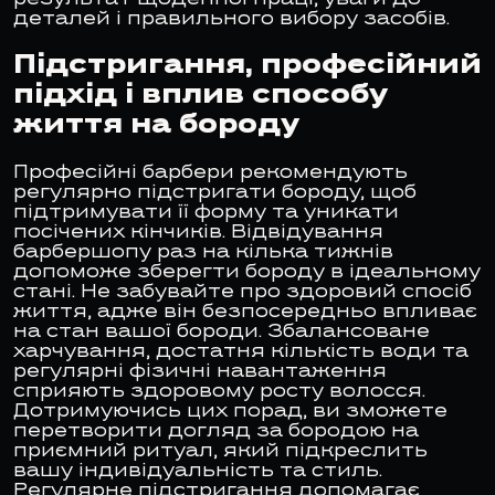
результат щоденної праці, уваги до
деталей і правильного вибору засобів.
Підстригання, професійний
підхід і вплив способу
життя на бороду
Професійні барбери рекомендують
регулярно підстригати бороду, щоб
підтримувати її форму та уникати
посічених кінчиків. Відвідування
барбершопу раз на кілька тижнів
допоможе зберегти бороду в ідеальному
стані. Не забувайте про здоровий спосіб
життя, адже він безпосередньо впливає
на стан вашої бороди. Збалансоване
харчування, достатня кількість води та
регулярні фізичні навантаження
сприяють здоровому росту волосся.
Дотримуючись цих порад, ви зможете
перетворити догляд за бородою на
приємний ритуал, який підкреслить
вашу індивідуальність та стиль.
Регулярне підстригання допомагає