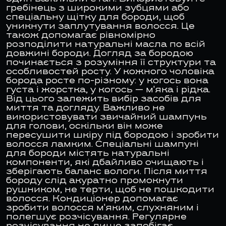
гребінець з широкими зубцями або
спеціальну щітку для бороди, щоб
уникнути заплутування волосся. Це
також допомагає рівномірно
розподілити натуральні масла по всій
довжині бороди. Догляд за бородою
починається з розуміння її структури та
особливостей росту. У кожного чоловіка
борода росте по-різному: у когось вона
густа і жорстка, у когось — м'яка і рідка.
Від цього залежить вибір засобів для
миття та догляду. Важливо не
використовувати звичайний шампунь
для голови, оскільки він може
пересушити шкіру під бородою і зробити
волосся ламким. Спеціальні шампуні
для бороди містять натуральні
компоненти, які дбайливо очищають і
зберігають баланс вологи. Після миття
бороду слід акуратно промокнути
рушником, не терти, щоб не пошкодити
волосся. Кондиціонер допомагає
зробити волосся м'яким, слухняним і
полегшує розчісування. Регулярне