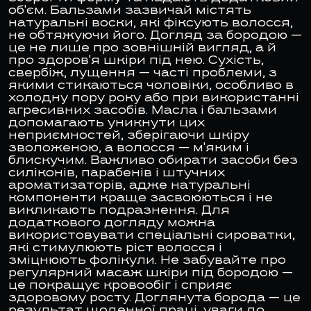
об'єм. Бальзами зазвичай містять
натуральні воски, які фіксують волосся,
не обтяжуючи його. Догляд за бородою —
це не лише про зовнішній вигляд, а й
про здоров'я шкіри під нею. Сухість,
свербіж, лущення — часті проблеми, з
якими стикаються чоловіки, особливо в
холодну пору року або при використанні
агресивних засобів. Масла і бальзами
допомагають уникнути цих
неприємностей, зберігаючи шкіру
зволоженою, а волосся — м'яким і
блискучим. Важливо обирати засоби без
силіконів, парабенів і штучних
ароматизаторів, адже натуральні
компоненти краще засвоюються і не
викликають подразнення. Для
додаткового догляду можна
використовувати спеціальні сироватки,
які стимулюють ріст волосся і
зміцнюють фолікули. Не забувайте про
регулярний масаж шкіри під бородою —
це покращує кровообіг і сприяє
здоровому росту. Доглянута борода — це