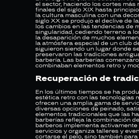
el sector, haciendo los cortes más
finales del siglo XIX hasta princip
la cultura masculina con una decor
siglo XX se produjo el declive de l
los cambios en las tendencias de 
singularidad, cediendo terreno a l
la desaparición de muchos elemento
la atmósfera especial de un club d
siguieron siendo un lugar donde se
preservaron las tradiciones antigu
barbería. Las barberías comenzaro
combinaban elementos retro y mod
Recuperación de tradic
En los últimos tiempos se ha produ
estética retro con las tecnologías
ofrecen una amplia gama de servicio
diversas opciones de peinado, sati
elementos tradicionales que las ha
barberías refleja la combinación 
barberos implementa activamente l
servicios y organiza talleres y eve
cortarse el pelo, sino también par