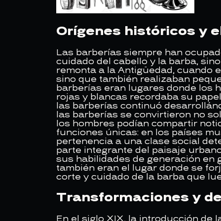
Orígenes históricos y e
Las barberías siempre han ocupado 
cuidado del cabello y la barba, si
remonta a la Antigüedad, cuando en
sino que también realizaban pequeñ
barberías eran lugares donde los ho
rojas y blancas recordaba su papel 
las barberías continuó desarrollánd
las barberías se convirtieron no so
los hombres podían compartir noti
funciones únicas: en los países mu
pertenencia a una clase social det
parte integrante del paisaje urba
sus habilidades de generación en 
también eran el lugar donde se for
corte y cuidado de la barba que lu
Transformaciones y des
En el siglo XIX, la introducción de