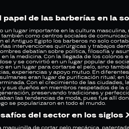
l papel de las barberías en la s
un lugar importante en la cultura masculina, n
no también como centros sociales de comunicaci
 el Antiguo Egipto los barberos no solo cortaba
as intervenciones quirúrgicas y trabajos denta
mbres debatían sobre política, filosofía y asun
en la medicina. Con la llegada de los colonos e
ose y se convirtió en un lugar popular de socia
lo en un lugar para cortarse el pelo, sino tamb
cias, experiencias y apoyo mutuo. En diferent
sulmanes eran lugar de purificación ritual; en 
erminada. Con el crecimiento de las ciudades, l
no y sus dueños en miembros respetados de la
generación, preservando tradiciones y perfecci
jaban las tendencias de moda, pues fue allí don
ego se popularizaron en todo el mundo.
afíos del sector en los siglos
 la maquinilla de cortar pelo mecánica, patenta