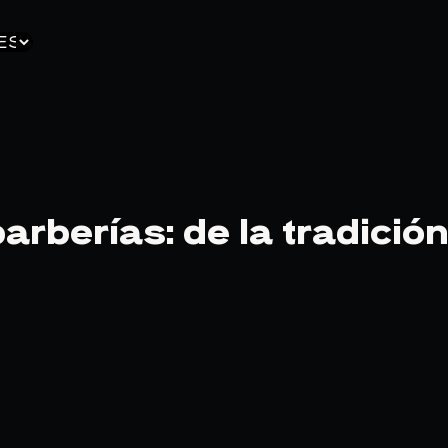
ctor
ma
barberías: de la tradició