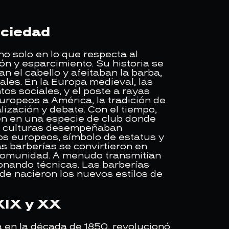
ociedad
o solo en lo que respecta al
ón y esparcimiento. Su historia se
n el cabello y afeitaban la barba,
les. En la Europa medieval, las
tos sociales, y el poste a rayas
uropeos a América, la tradición de
lización y debate. Con el tiempo,
ién en una especie de club donde
es culturas desempeñaban
los europeos, símbolo de estatus y
as barberías se convirtieron en
 comunidad. A menudo transmitían
onando técnicas. Las barberías
de nacieron los nuevos estilos de
 XIX y XX
da en la década de 1850, revolucionó