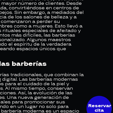
un mayor número de clientes. Desde
rada, convirtiéndose en centros de
pejos. Sin embargo, a mediados del
cia de los salones de belleza y a
s comenzaron a perder su
mbres como a mujeres. Esto llevó a
 rituales especiales de afeitado y
tos más difíciles, las barberías
ersonalizado. Algunos maestros
o el espíritu de la verdadera
creando espacios únicos que
las barberías
rías tradicionales, que combinan la
g digital. Las barberías modernas
s para el cuidado de la piel y
es. Al mismo tiempo, conservan
ones. Así, la evolución de las
res. Una nueva generación de
ciales para promocionar sus
Reservar
endo en un lugar no solo para
cita
na barbería moderna es un espacio