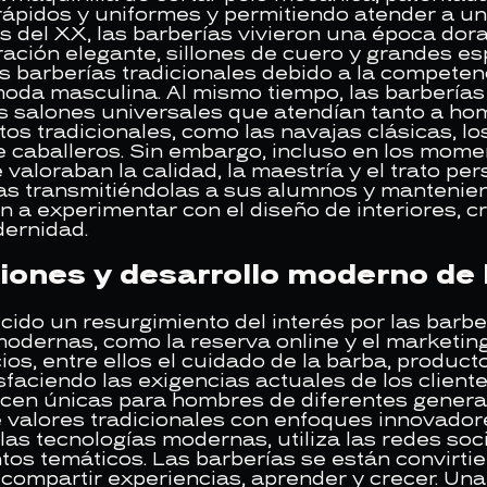
 rápidos y uniformes y permitiendo atender a 
ios del XX, las barberías vivieron una época do
ación elegante, sillones de cuero y grandes es
as barberías tradicionales debido a la competen
moda masculina. Al mismo tiempo, las barbería
os salones universales que atendían tanto a ho
s tradicionales, como las navajas clásicas, los
e caballeros. Sin embargo, incluso en los momen
 valoraban la calidad, la maestría y el trato p
as transmitiéndolas a sus alumnos y manteniend
n a experimentar con el diseño de interiores, 
ernidad.
iones y desarrollo moderno de 
cido un resurgimiento del interés por las barbe
 modernas, como la reserva online y el marketin
s, entre ellos el cuidado de la barba, producto
sfaciendo las exigencias actuales de los client
cen únicas para hombres de diferentes generaci
de valores tradicionales con enfoques innovado
as tecnologías modernas, utiliza las redes so
ntos temáticos. Las barberías se están convirti
a compartir experiencias, aprender y crecer. U